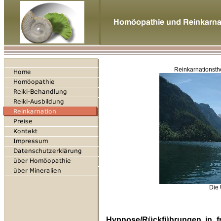
Reinkarnationst
Die 
Hypnose/Rückführungen in f